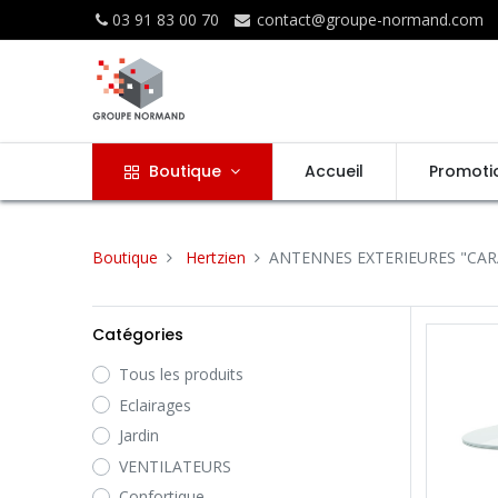
03 91 83 00 70
contact@groupe-normand.com
Boutique
Accueil
Promoti
Boutique
Hertzien
ANTENNES EXTERIEURES "CAR
Catégories
Tous les produits
Eclairages
Jardin
VENTILATEURS
Confortique