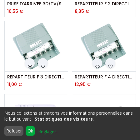
PRISE D'ARRIVEE RD/TV/SAT
REPARTITEUR F 2 DIRECTIONS ETANCHE
16,55
€
8,35
€
REPARTITEUR F 3 DIRECTIONS ETANCHE
REPARTITEUR F 4 DIRECTIONS ETANCHE
11,00
€
12,95
€
Nous collectons et traitons vos informations personnelles dans
Filtres
Défaut
le but suivant :
Statistiques des visiteurs
.
0
Refuser
Ok
Réglages
...
Accueil
Rechercher
Liste
Compte
d'envies