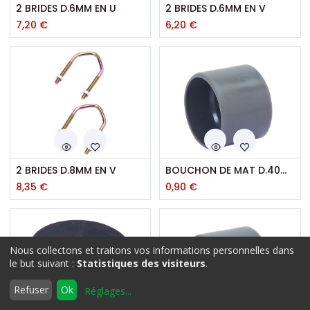
2 BRIDES D.6MM EN U
2 BRIDES D.6MM EN V
7,20
€
6,20
€
2 BRIDES D.8MM EN V
BOUCHON DE MAT D.40MM
8,35
€
0,90
€
Nous collectons et traitons vos informations personnelles dans
Filtres
Nom: A à Z
le but suivant :
Statistiques des visiteurs
.
0
Refuser
Ok
Réglages
...
Accueil
Rechercher
Liste
Compte
d'envies