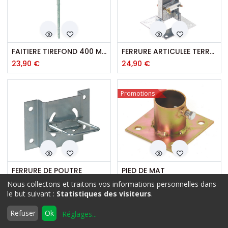
FAITIERE TIREFOND 400 MM 147
FERRURE ARTICULEE TERRASSE
23,90
€
24,90
€
Promotions
FERRURE DE POUTRE
PIED DE MAT
8,90
€
14,90
€
Nous collectons et traitons vos informations personnelles dans
Filtres
Nom: A à Z
le but suivant :
Statistiques des visiteurs
.
0
Refuser
Ok
Réglages
...
Accueil
Rechercher
Liste
Compte
d'envies