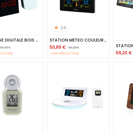
2.0
HORLOGE DIGITALE BOIS + TEMPERATURES
STATION METEO COULEUR AVEC CHARGEUR USB
50,89
€
15,10
€
59,20
€
59,20
€
UCTION)
(14% RÉDUCTION)