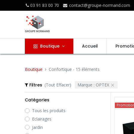
03 91 83 00 70
contact@groupe-normand.com
Boutique
Accueil
Promoti
Boutique
Confortique
- 15 éléments
Filtres
(Tout Effacer)
Marque :
OPTEX
Catégories
Promotio
Tous les produits
Eclairages
Jardin