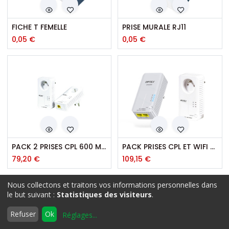
FICHE T FEMELLE
PRISE MURALE RJ11
0,05
€
0,05
€
PACK 2 PRISES CPL 600 MBPS PLUG
PACK PRISES CPL ET WIFI 600 MBPS
79,20
€
109,15
€
Nous collectons et traitons vos informations personnelles dans
Filtres
Défaut
le but suivant :
Statistiques des visiteurs
.
0
Refuser
Ok
Réglages
...
Accueil
Rechercher
Liste
Compte
d'envies