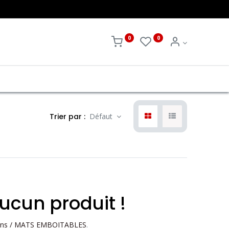
0
0
Trier par :
Défaut
ucun produit !
ions / MATS EMBOITABLES
.