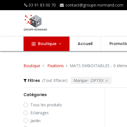
03 91 83 00 70
contact@groupe-normand.com
Boutique
Accueil
Promoti
Boutique
Fixations
MATS EMBOITABLES
- 0 élém
Filtres
(Tout Effacer)
Marque :
OPTEX
Catégories
Tous les produits
Eclairages
Jardin