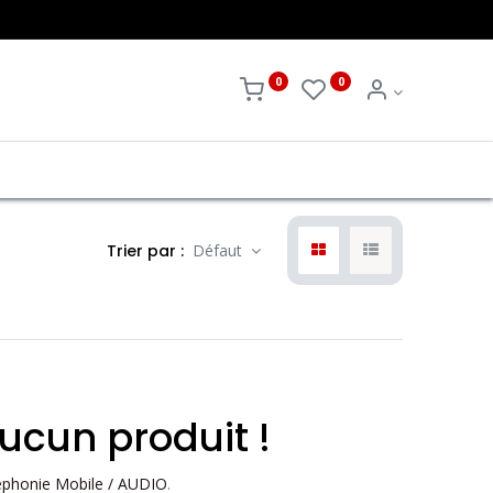
0
0
Trier par :
Défaut
ucun produit !
éphonie Mobile / AUDIO
.