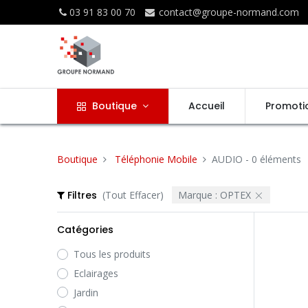
03 91 83 00 70
contact@groupe-normand.com
Boutique
Accueil
Promoti
Boutique
Téléphonie Mobile
AUDIO
- 0 éléments
Filtres
(Tout Effacer)
Marque :
OPTEX
Catégories
Tous les produits
Eclairages
Jardin